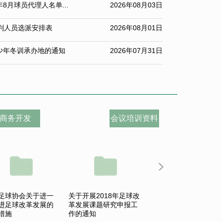
8月球员代理人名单...
2026年08月03日
裁判人员选派安排表
2026年08月01日
青少年冬训承办地的通知
2026年07月31日
商务开发
会议培训资料
足球协会关于进一
关于开展2018年足球改
关于开展2017年足球
进足球改革发展的
革发展课题研究申报工
革发展课题研究申报工
措施
作的通知
作的通知