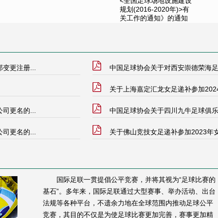
<全国足球场地设施建设
规划(2016-2020年)>有
关工作的通知》的通知
更注册...
中国足球协会关于对西安崇德荣海足球
关于上海嘉定汇龙女足递补参加2024
更名的...
中国足球协会关于四川九牛足球俱乐部
更名的...
关于佛山竞技女足递补参加2023年
国际足联一贯提倡公平竞赛，并将其视为“足球比赛的
基石”。多年来，国际足联通过大型赛事、举办活动、出台
法规等各种平台，不遗余力地在全球范围内推动足球公平
竞赛，其目的不仅是为使足球比赛更加完善，赛事更加精