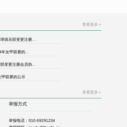
查看更多
俱乐部变更注册...
年女甲联赛的...
变更注册会员协...
女甲联赛的公示
查看更多
举报方式
举报电话：010-59291234