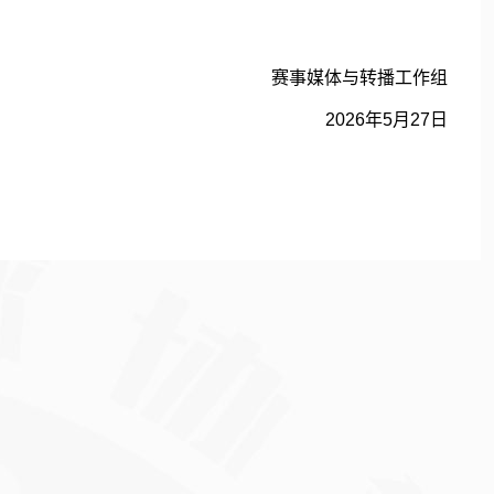
赛事媒体与转播工作组
2026年5月27日