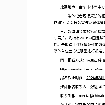
比赛地点：金华市体育中心
二、媒体记者现场采访等相关
作组”）负责报名审核及媒体管
三、媒体请登录报名链接填写
寸照片。凡持有2026中国足
件。未取得上述媒体证件的媒
媒体单位盖章证明函进行报名
四、报名方式：请点击链接
https://member.thecfa.cn/med
报名截止时间：
2026年6月
媒体报名联系人：张远 陈
联系邮箱：media@chinafootb
领证时间将在报名申请审核