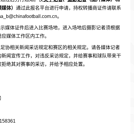
频媒体）
通过此报名平台进行申请，持权转播商证件请联系
inafootball.com.cn。
媒体证件后进入比赛场地，进入场地后摄影记者须根据
对应媒体工作区内工作。
协相关新闻采访规定和赛区的相关规定。请各媒体记者
的新闻宣传工作，对违反采访规定，并给赛事和球队带来干
权拒绝其对赛事的采访，并给予相应处置。
号
8361