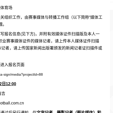
体育场
组织工作，由赛事媒体与转播工作组（以下简称“媒体工
理。
报名信息(见下方)，并附有效媒体证件扫描版及本人一
球职业赛事媒体证件的媒体记者，请上传本人媒体证件扫描
体记者，请上传国家新闻出版署颁发的新闻记者证扫描件或
。
进入报名页面
ia-sign/media?projectId=88
2日12:00
清吉
all.com.cn
通过后另行通知。仅
文字记者
、
摄影记者
（图片媒体）和