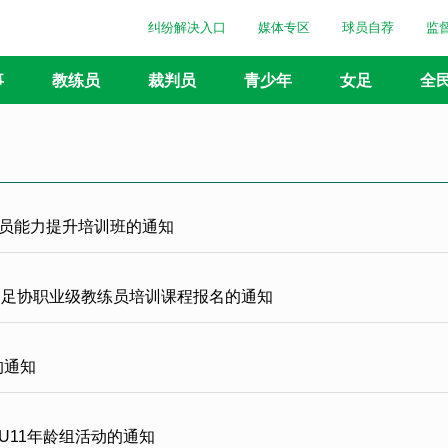
纠纷解决入口
媒体专区
球员自荐
监
事
教练员
裁判员
青少年
女足
全
裁判员能力提升培训班的通知
/中国足协职业级教练员培训课程报名的通知
的通知
营U11年龄组活动的通知