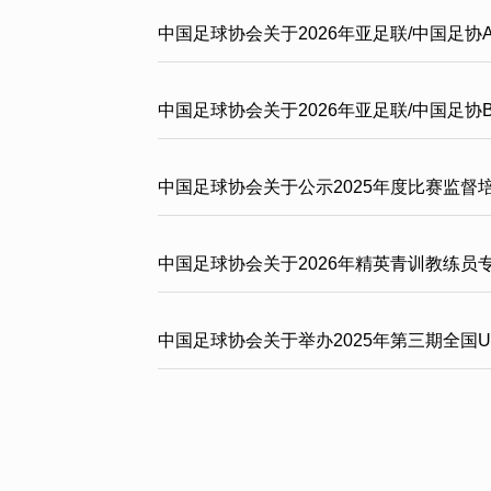
中国足球协会关于2026年亚足联/中国足
中国足球协会关于2026年亚足联/中国足
中国足球协会关于公示2025年度比赛监督
中国足球协会关于2026年精英青训教练员
中国足球协会关于举办2025年第三期全国