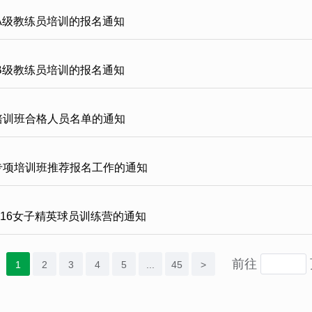
协A级教练员培训的报名通知
协B级教练员培训的报名通知
培训班合格人员名单的通知
专项培训班推荐报名工作的通知
U16女子精英球员训练营的通知
前往
1
2
3
4
5
...
45
>