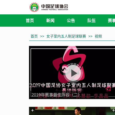
首页
新闻
公告
队伍
赛
首页
>>
女子室内五人制足球联赛
>>
视频
2019年赛事最佳阵容（二）