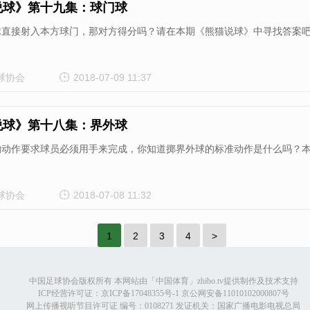
说球》第十九集：球门球
球直接射入本方球门，那对方得分吗？请在本期《熊猫说球》中寻找答案
球协会
2018-07-09 11:37
说球》第十八集：界外球
的动作要求球员必须用手来完成，你知道掷界外球的标准动作是什么吗？
球协会
2018-07-08 11:32
1
2
3
4
>
中国足球协会版权所有 本网站由「中国体育」zhibo.tv提供制作及技术支持
ICP经营许可证：京ICP备17048355号-1 京公网安备11010102000807号
网上传播视听节目许可证 编号：0108271 发证机关：国家广播电影电视总局