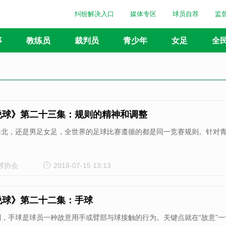
纠纷解决入口
媒体专区
球员自荐
监
事
教练员
裁判员
青少年
女足
全
说球》第二十三集：规则的精神和调整
海北，还是男足女足，全世界的足球比赛遵循的都是同一竞赛规则。针对
球协会
2018-07-15 13:13
说球》第二十二集：手球
到，手球是球员一种故意用手或臂部与球接触的行为。关键点就在“故意”