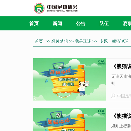
首页
新闻
公告
队伍
赛
首页
>> 绿茵梦想 >> 我是球迷 >>
专题：熊猫说球
《熊猫
无论天南
则
中国足
《熊猫
规则上提