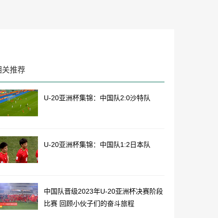
相关推荐
U-20亚洲杯集锦：中国队2:0沙特队
U-20亚洲杯集锦：中国队1:2日本队
中国队晋级2023年U-20亚洲杯决赛阶段
比赛 回顾小伙子们的奋斗旅程