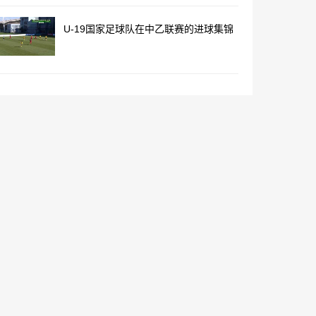
U-19国家足球队在中乙联赛的进球集锦