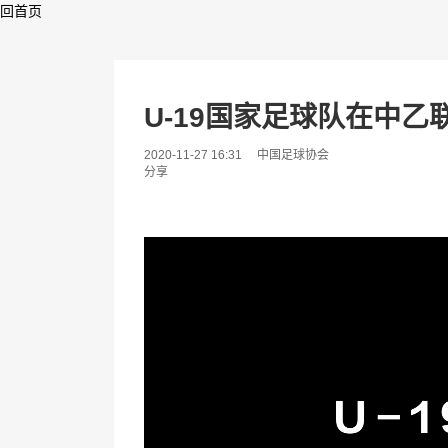
回首页
U-19国家足球队在中乙
2020-11-27 16:31 中国足球协会
分享