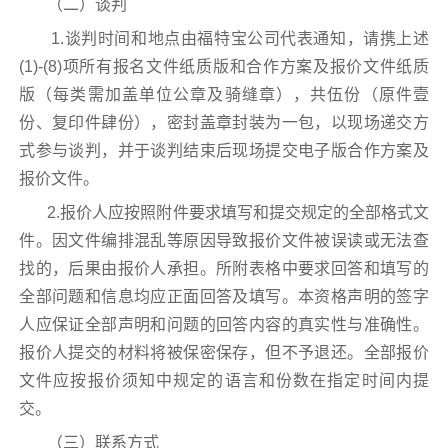
（二）谈判
1.谈判时间和地点由福特宝公司代表通知，请携上述
(1)-(8)项所有报名文件纸质版和合作方案及报价文件纸质
版（每类需加盖单位公章及骑缝章），共伍份（原件壹
份、复印件肆份），密封盖章封装为一包，以现场递交方
式参与谈判，并于谈判结束后现场提交电子版合作方案及
报价文件。
2.报价人应按照附件要求填写和提交规定的全部格式文
件。因文件编排混乱等原因导致报价文件被误读或无法查
找的，后果由报价人承担。所附表格中要求回答和填写的
全部问题和信息均应正面回答及填写。本资格声明的签字
人应保证全部声明和问题的回答内容的真实性与准确性。
报价人提交的材料将被保密保存，但不予退还。全部报价
文件应按报价须知中规定的语言和份数在指定时间内提
交。
（三）联系方式