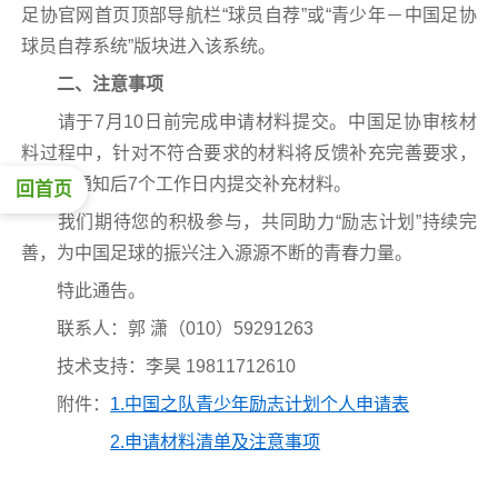
足协官网首页顶部导航栏“球员自荐”或“青少年－中国足协
球员自荐系统”版块进入该系统。
二、注意事项
请于7月10日前完成申请材料提交。中国足协审核材
料过程中，针对不符合要求的材料将反馈补充完善要求，
请接到通知后7个工作日内提交补充材料。
回首页
我们期待您的积极参与，共同助力“励志计划”持续完
善，为中国足球的振兴注入源源不断的青春力量。
特此通告。
联系人：郭 潇（010）59291263
技术支持：李昊 19811712610
附件：
1.中国之队青少年励志计划个人申请表
2.申请材料清单及注意事项