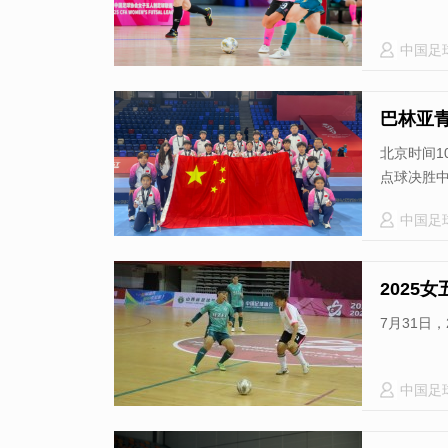
中国足
巴林亚
北京时间1
点球决胜
中国足
2025
7月31日
中国足