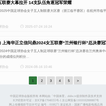
女五联赛大幕拉开 14支队伍角逐冠军荣耀
，2025中国足球协会女子五人制联赛大区赛（浙江临平赛区）在杭州市临
球协会
2025-07-24 16:24
 上海华正立信问鼎2024女五联赛“兰州银行杯”总决赛冠
，2024中国足球协会女子五人制足球联赛“兰州银行杯”总决赛在兰州奥
分的成绩位列积分...
球协会
2024-08-16 10:46
1
2
3
4
5
>
中国足球协会版权所有 本网站由「中国体育」zhibo.tv提供制作及技术支持
ICP经营许可证：京ICP备17048355号-1 京公网安备11010102000807号
网上传播视听节目许可证 编号：0108271 发证机关：国家广播电影电视总局