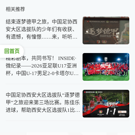
相关推荐
结束逐梦德甲之旅，中国足协西
安大区选拔队的少年们有收获、
有遗憾，有憧憬……来，听听他
们成长的声音。
回首页
精彩剧本，共同书写！ INSIDE·
微纪录——2026亚足联U17亚洲
杯，中国U-17男足2-0卡塔尔U-
17男足。
中国足协西安大区选拔队“逐梦德
甲”之旅迎来第三场比赛。陈佳乐
进球，帮助西安大区选拔队1比1
战平拜耳04勒沃库森U-16队。