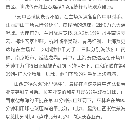
赛区。聊城传奇绿业春连续3场足协杯现场观众破万。
7支中乙球队表现不俗，在主场淘汰各自的中甲对手。
江西庐山主场凭借张延军、皮梓杨的进球，2比0力克大连
鲲城。大连可为、兰州陇原竞技均以2比1分别战胜南通支
云、梅州客家犀旺。杭州临平吴越、青岛红狮、上海赛更
达均在主场以1比0小胜中甲对手，三队分别淘汰佛山南
狮、南京城市、延边龙鼎。其中，上海赛更达是在开场19
分钟主力门将周正凯被直红罚下的情况下，由和韶麟在第4
0分钟打入全场唯一进球，他们下轮的对手是上海海港。
山西崇德荣海“死里逃生”，最终在点球决胜中淘汰长春
亚泰笑到了最后。长春亚泰的和新开场6分钟取得进球，山
西崇德荣海的王捷在第31分钟被直红罚下，巫林峰在第90
分钟利用球点球压哨追平比分，1比1。最终山西崇德荣海
以总比分5比4（点球比分4比3）淘汰长春亚泰。