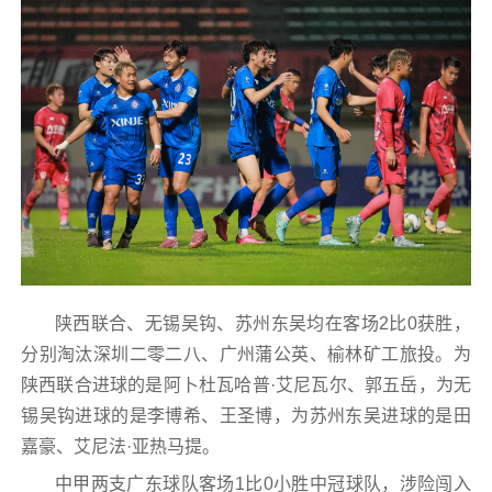
陕西联合、无锡吴钩、苏州东吴均在客场2比0获胜，
分别淘汰深圳二零二八、广州蒲公英、榆林矿工旅投。为
陕西联合进球的是阿卜杜瓦哈普·艾尼瓦尔、郭五岳，为无
锡吴钩进球的是李博希、王圣博，为苏州东吴进球的是田
嘉豪、艾尼法·亚热马提。
中甲两支广东球队客场1比0小胜中冠球队，涉险闯入