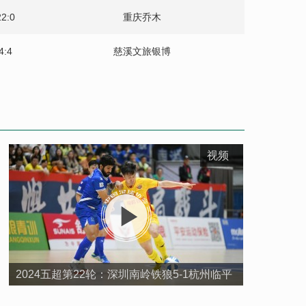
22:0
重庆乔木
4:4
慈溪文旅银博
4:1
菏泽灵感
2:3
石家庄福美
1:5
深圳南岭铁狼
视频
2:3
丽水科航三大
3:3
武汉湖大地龙
4:1
重庆乔木
2024五超第22轮：深圳南岭铁狼5-1杭州临平
5:5
深圳南岭铁狼
吴越钱唐