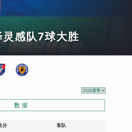
泽灵感队7球大胜
数 据
比分
客队