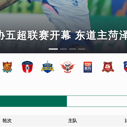
足协五超联赛开幕 东道主菏
轮次
主队