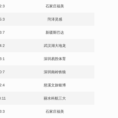
2:3
石家庄福美
5:3
菏泽灵感
3:7
新疆斯巴达
4:2
武汉湖大地龙
3:1
深圳易胜体育
0:7
深圳南岭铁狼
2:4
慈溪文旅银博
3:11
丽水科航三大
3:3
石家庄福美