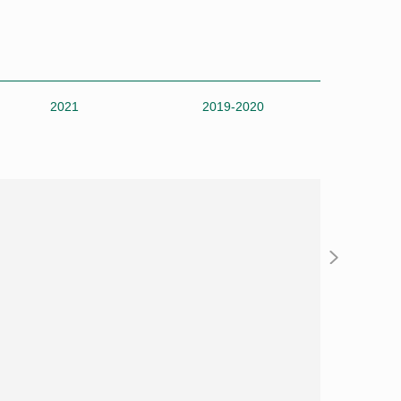
2:2
菏泽灵感
4:4
深圳易胜体育
2021
2019-2020
2018
3:3
深圳易胜体育
0:4
新疆斯巴达
5:0
丽水科航三大
6:2
重庆乔木
2:3
石家庄福美
10:3
慈溪文旅银博
2:11
新疆斯巴达