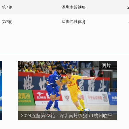
第7轮
深圳南岭铁狼
第7轮
深圳易胜体育
第7轮
丽水科航三大
第6轮
慈溪文旅银博
第6轮
菏泽灵感
图片
第6轮
新疆斯巴达
第6轮
重庆乔木
第5轮
石家庄福美
2024五超第22轮：深圳南岭铁狼5-1杭州临平
第5轮
新疆斯巴达
吴越钱唐