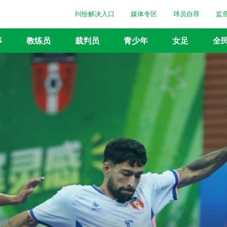
纠纷解决入口
媒体专区
球员自荐
监
事
教练员
裁判员
青少年
女足
全