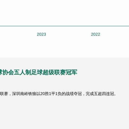
第5轮
武汉湖大地龙
第5轮
丽水科航三大
2023
2022
第4轮
菏泽灵感
第4轮
石家庄福美
第4轮
深圳南岭铁狼
足球协会五人制足球超级联赛冠军
第4轮
慈溪文旅银博
五超联赛，深圳南岭铁狼以20胜1平1负的战绩夺冠，完成五超四连冠。
第3轮
菏泽灵感
第3轮
深圳南岭铁狼
第3轮
重庆乔木