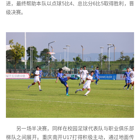
进，最终帮助本队以点球5比4、总比分6比5取得胜利，晋
级决赛。
另一场半决赛，同样在校园足球代表队与职业俱乐部
梯队之间展开。重庆南开U17打得积极主动，通过地面传