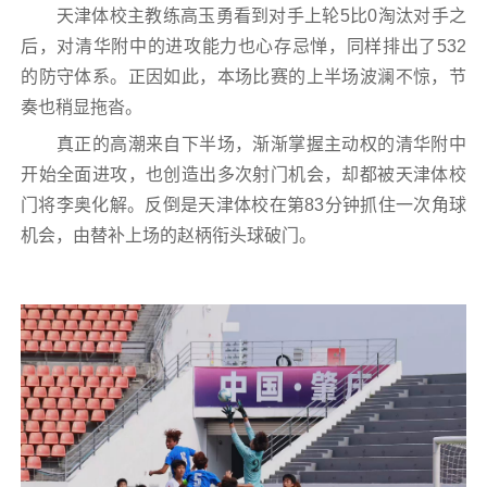
天津体校主教练高玉勇看到对手上轮5比0淘汰对手之
后，对清华附中的进攻能力也心存忌惮，同样排出了532
的防守体系。正因如此，本场比赛的上半场波澜不惊，节
奏也稍显拖沓。
真正的高潮来自下半场，渐渐掌握主动权的清华附中
开始全面进攻，也创造出多次射门机会，却都被天津体校
门将李奥化解。反倒是天津体校在第83分钟抓住一次角球
机会，由替补上场的赵柄衔头球破门。