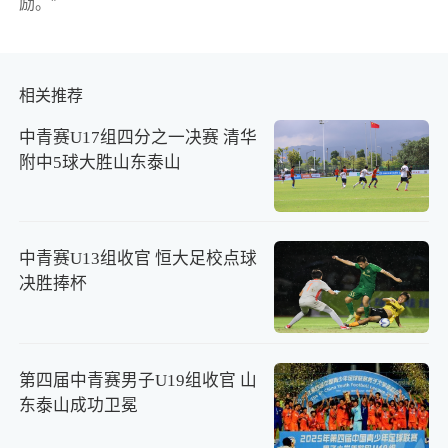
励。”
相关推荐
中青赛U17组四分之一决赛 清华
附中5球大胜山东泰山
中青赛U13组收官 恒大足校点球
决胜捧杯
第四届中青赛男子U19组收官 山
东泰山成功卫冕