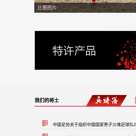
比赛图片
我们的将士
中国足协关于组织中国国家男子沙滩足球队202