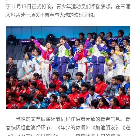
于11月17日正式打响，青少年运动员们怀揣梦想，在三湘
大地共赴一场关于青春与大球的欢乐之约。
当晚的文艺展演环节同样洋溢着无敌的青春气息。青
春快闪组曲演绎环节，《年少的你啊》《加油朋友》《逆