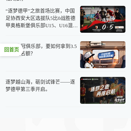
“逐梦德甲”之旅首场比赛，中国
足协西安大区选拔队5比0战胜德
甲奥格斯堡俱乐部U15、U16混编
队。
80支中冠俱乐部，要如何拿到3.5
回首页
个晋级名额？
逐梦越山海，砺剑试锋芒——逐
梦德甲第三季开启。