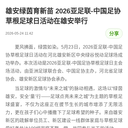
雄安绿茵育新苗 2026亚足联-中国足协
草根足球日活动在雄安举行
分享
2026-05-24 11:42
夏风拂面，绿茵如染。5月23日，2026亚足联-中国足
协草根足球日活动在河北雄安新区中央绿谷悦动足球场成
功举办。本次活动是2026亚足联-中国足协草根足球日主会
场活动，由亚洲足球联合会、中国足协主办，河北省足球
协会、雄安新区足球协会承办。
当足球的激情与“未来之城”的脉动相遇，这场以“绿茵
雄安，安全‘童’行——足球点亮未来之城”为主题的草根足
球盛宴，不仅为这座正在拔节生长的城市增添了无限活
力，更在孩子们心中播撒下了足球希望的种子。来自雄安
新区的疏解单位员工、新区建设一线群体家庭与草根足球