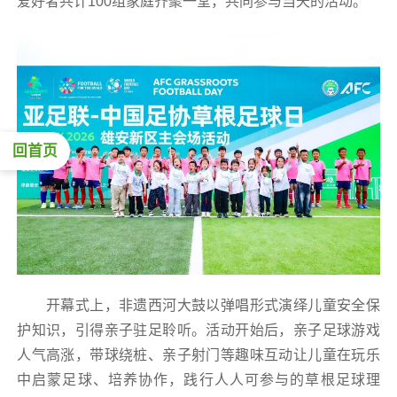
爱好者共计100组家庭齐聚一堂，共同参与当天的活动。
回首页
开幕式上，非遗西河大鼓以弹唱形式演绎儿童安全保
护知识，引得亲子驻足聆听。活动开始后，亲子足球游戏
人气高涨，带球绕桩、亲子射门等趣味互动让儿童在玩乐
中启蒙足球、培养协作，践行人人可参与的草根足球理