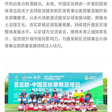
作的出发点和落脚点。未来，中国足协将进一步紧扣国家
体育总局关于支持促进雄安新区体育事业高质量发展的有
关部署要求，以多元场景激活雄安足球发展动能，厚植本
土足球文化、夯实草根足球发展根基，持续提升雄安足球
整体发展水平。以足球为交流语言，擦亮未来之城体育名
片，促进提升城市国际影响力，为雄安新区足球事业与体
育事业高质量发展持续注入动力。